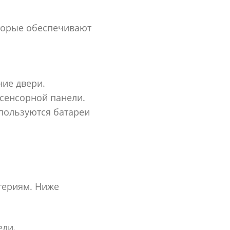
оторые обеспечивают
ние двери.
сенсорной панели.
пользуются батареи
териям. Ниже
ели.