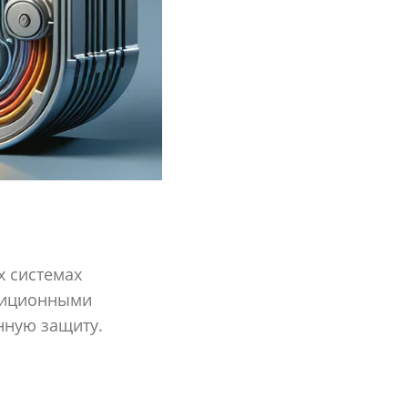
х системах
адиционными
нную защиту.