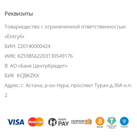
Реквизиты
Товарищество с ограниченной ответственностью
«EntryX»
БИН: 220140000424
ИИК: KZ598562203130549176
В АО «Банк ЦентрКредит»
БИК KCJBKZKX
Адрес: г. Астана, р-он Нура, проспект Туран д.30А н.п.
2