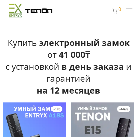
0
Купить
электронный замок
от
41 000₸
с установкой
в день заказа
и
гарантией
на 12 месяцев
-
1
%
-
44
%