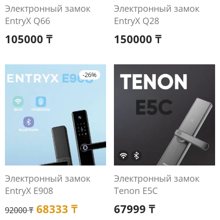
Электронный замок
Электронный замок
EntryX Q66
EntryX Q28
105000
₸
150000
₸
-
26
%
Электронный замок
Электронный замок
EntryX E908
Tenon E5C
68333
₸
67999
₸
92000
₸