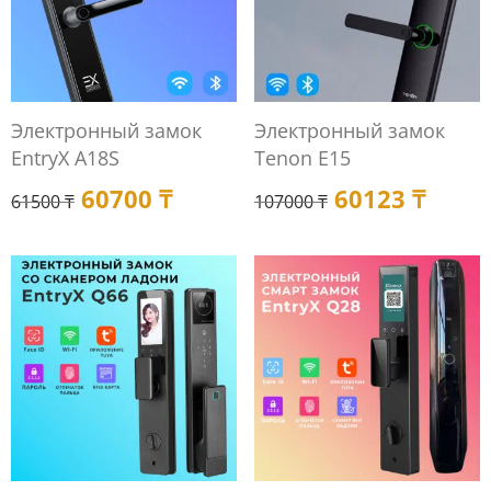
Электронный замок
Электронный замок
EntryX A18S
Tenon E15
60700
₸
60123
₸
61500
₸
107000
₸