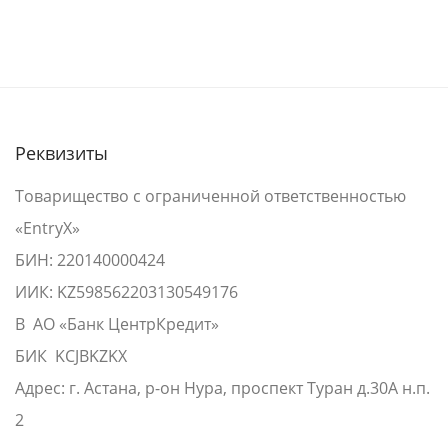
Реквизиты
Товарищество с ограниченной ответственностью
«EntryX»
БИН: 220140000424
ИИК: KZ598562203130549176
В АО «Банк ЦентрКредит»
БИК KCJBKZKX
Адрес: г. Астана, р-он Нура, проспект Туран д.30А н.п.
2