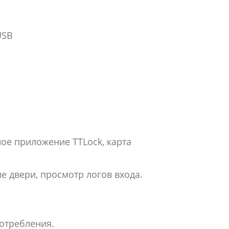
USB
ное приложение TTLock, карта
е двери, просмотр логов входа.
потребления.