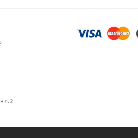
ю
н.п. 2