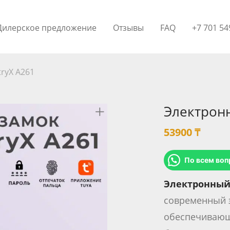
Дилерское предложение
Отзывы
FAQ
+7 701 54
ryX A261
Электронн
53900
₸
По всем воп
Электронный 
современный 
обеспечивающ