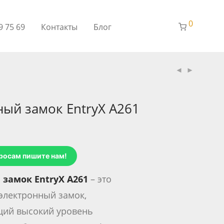
0
9 75 69
Контакты
Блог
ый замок EntryX A261
росам пишите нам!
замок EntryX A261
– это
электронный замок,
ий высокий уровень