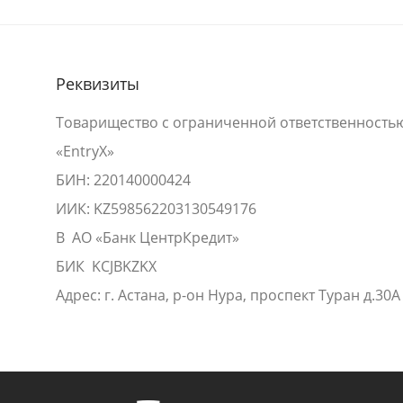
Реквизиты
Товарищество с ограниченной ответственность
«EntryX»
БИН: 220140000424
ИИК: KZ598562203130549176
В АО «Банк ЦентрКредит»
БИК KCJBKZKX
Адрес: г. Астана, р-он Нура, проспект Туран д.30А 