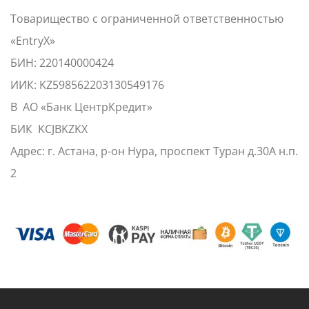
Товарищество с ограниченной ответственностью
«EntryX»
БИН: 220140000424
ИИК: KZ598562203130549176
В АО «Банк ЦентрКредит»
БИК KCJBKZKX
Адрес: г. Астана, р-он Нура, проспект Туран д.30А н.п.
2