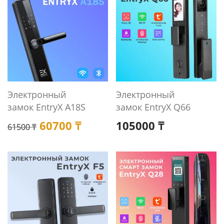
Электронный
Электронный
замок EntryX A18S
замок EntryX Q66
Первоначальная цена составлял
Текущая цена: 60700 ₸.
60700
₸
105000
₸
61500
₸