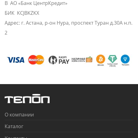
В АО «Банк ЦентрКредит»
БИК KCJBKZKX
Адрес: г. Астана, р-он Нура, проспект Туран д.30А н.п.
2
О компании
Каталог