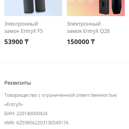
Электронный
Электронный
замок EntryX F5
замок EntryX Q28
53900
₸
150000
₸
Реквизиты
Товарищество с ограниченной ответственностью
«EntryX»
БИН: 220140000424
ИИК: KZ598562203130549176