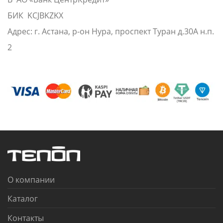
БИК KCJBKZKX
Адрес: г. Астана, р-он Нура, проспект Туран д.30А н.п.
2
О компании
Каталог
Контакты