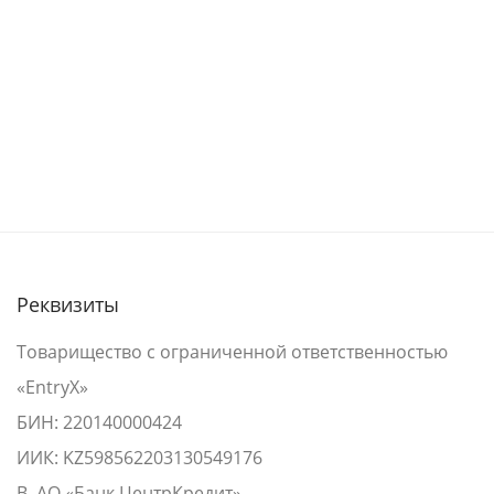
Реквизиты
Товарищество с ограниченной ответственностью
«EntryX»
БИН: 220140000424
ИИК: KZ598562203130549176
В АО «Банк ЦентрКредит»