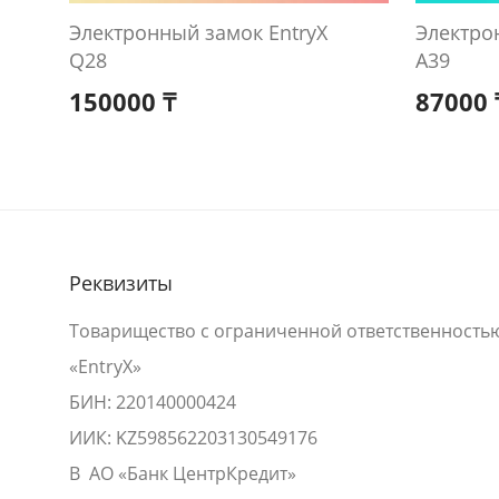
Электронный замок EntryX
Электро
Q28
A39
150000
₸
87000
Реквизиты
Товарищество с ограниченной ответственность
«EntryX»
БИН: 220140000424
ИИК: KZ598562203130549176
В АО «Банк ЦентрКредит»