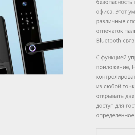
безопасность 
офиса. Этот у
различные спо
отпечаток паль
Bluetooth-связ
С функцией у
приложение, 
контролирова
из любой точк
открывать две
доступ для го
определенное 