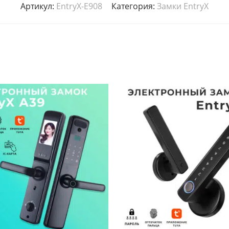
Артикул:
EntryX-E908
Категория:
Замки EntryX