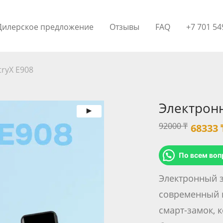
Дилерское предложение
Отзывы
FAQ
+7 701 54
ryX E908
Электронн
Перв
92000
₸
68333
цена
соста
По всем воп
92000
Электронный з
современный 
смарт-замок, 