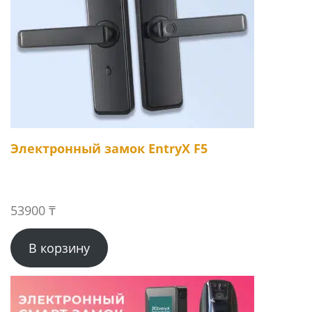
Электронный замок EntryX F5
53900
₸
В корзину