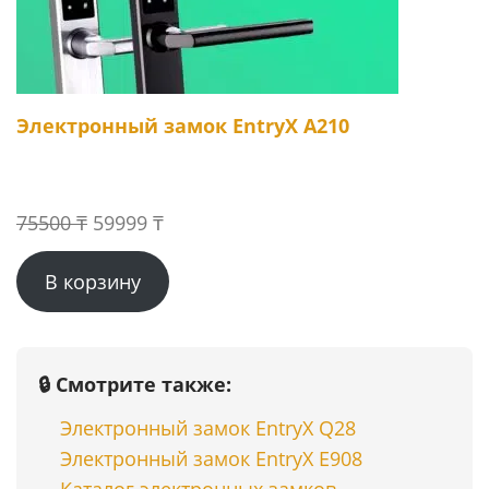
Электронный замок EntryX A210
Первоначальная
Текущая
75500
₸
59999
₸
цена
цена:
В корзину
составляла
59999 ₸.
75500 ₸.
🔒 Смотрите также:
Электронный замок EntryX Q28
Электронный замок EntryX E908