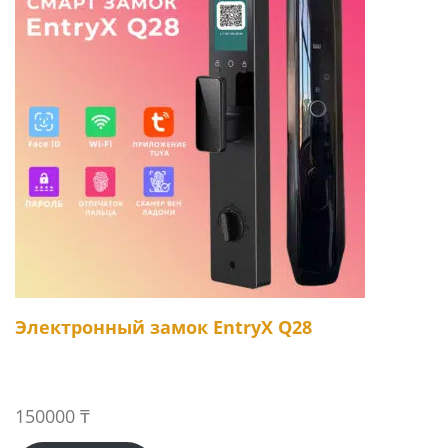
Электронный замок EntryX Q28
150000
₸