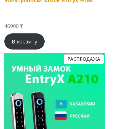
Электронный замок EntryX H168
46900
₸
В корзину
РАСПРОДАЖА
ПРОДАВАЕМЫЙ
ТОВАР