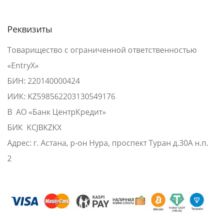
Реквизиты
Товарищество с ограниченной ответственностью
«EntryX»
БИН: 220140000424
ИИК: KZ598562203130549176
В АО «Банк ЦентрКредит»
БИК KCJBKZKX
Адрес: г. Астана, р-он Нура, проспект Туран д.30А н.п.
2