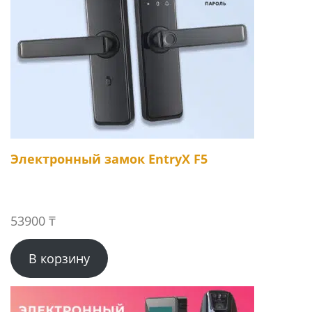
Электронный замок EntryX F5
53900
₸
В корзину