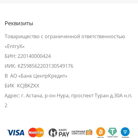
Реквизиты
Товарищество с ограниченной ответственностью
«EntryX»
БИН: 220140000424
ИИК: KZ598562203130549176
В АО «Банк ЦентрКредит»
БИК KCJBKZKX
Адрес: г. Астана, р-он Нура, проспект Туран д.30А н.п.
2