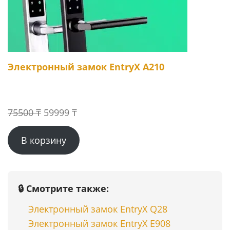
Электронный замок EntryX A210
Первоначальная
Текущая
75500
₸
59999
₸
цена
цена:
В корзину
составляла
59999 ₸.
75500 ₸.
🔒 Смотрите также:
Электронный замок EntryX Q28
Электронный замок EntryX E908