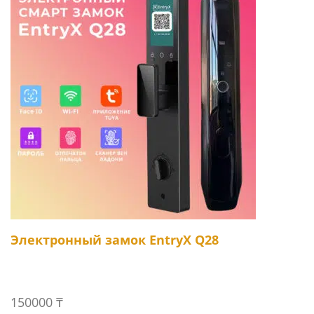
Электронный замок EntryX Q28
150000
₸