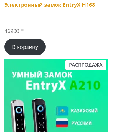
Электронный замок EntryX H168
46900
₸
В корзину
РАСПРОДАЖА
ПРОДАВАЕМЫЙ
ТОВАР