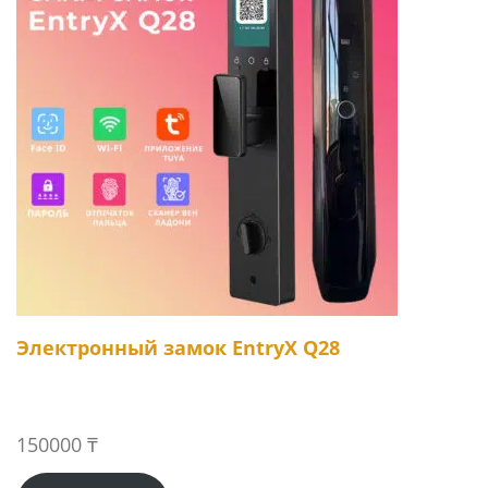
Электронный замок EntryX Q28
150000
₸