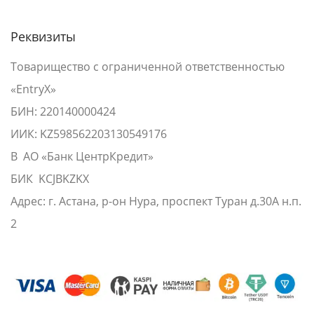
Реквизиты
Товарищество с ограниченной ответственностью
«EntryX»
БИН: 220140000424
ИИК: KZ598562203130549176
В АО «Банк ЦентрКредит»
БИК KCJBKZKX
Адрес: г. Астана, р-он Нура, проспект Туран д.30А н.п.
2