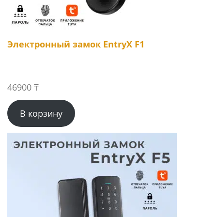
Электронный замок EntryX F1
46900
₸
В корзину