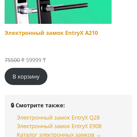
Электронный замок EntryX A210
Первоначальная
Текущая
75500
₸
59999
₸
цена
цена:
В корзину
составляла
59999 ₸.
75500 ₸.
🔒 Смотрите также:
Электронный замок EntryX Q28
Электронный замок EntryX E908
Каталог электронных замков →