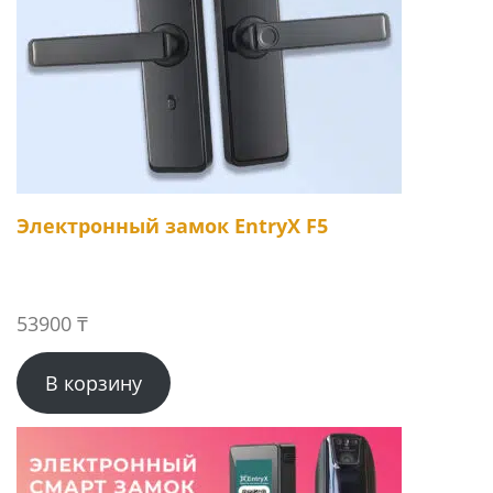
Электронный замок EntryX F5
53900
₸
В корзину