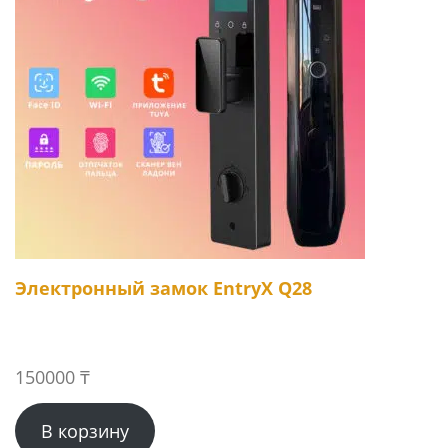
Электронный замок EntryX Q28
150000
₸
В корзину