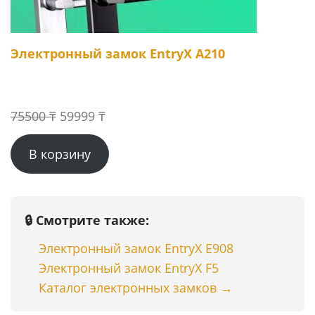
Электронный замок EntryX A210
Первоначальная
Текущая
75500
₸
59999
₸
цена
цена:
В корзину
составляла
59999 ₸.
75500 ₸.
🔒 Смотрите также:
Электронный замок EntryX E908
Электронный замок EntryX F5
Каталог электронных замков →