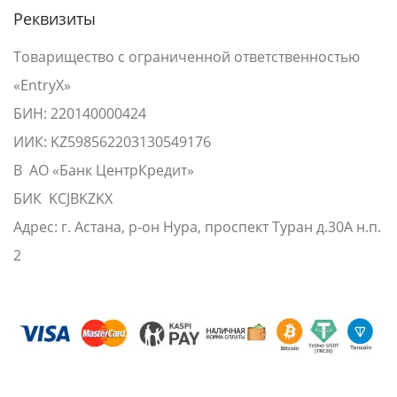
Реквизиты
Товарищество с ограниченной ответственностью
«EntryX»
БИН: 220140000424
ИИК: KZ598562203130549176
В АО «Банк ЦентрКредит»
БИК KCJBKZKX
Адрес: г. Астана, р-он Нура, проспект Туран д.30А н.п.
2