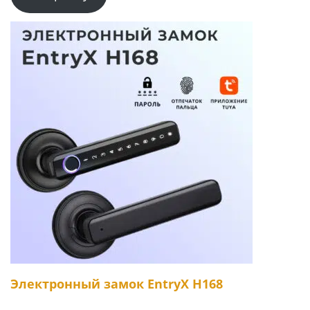
Электронный замок EntryX H168