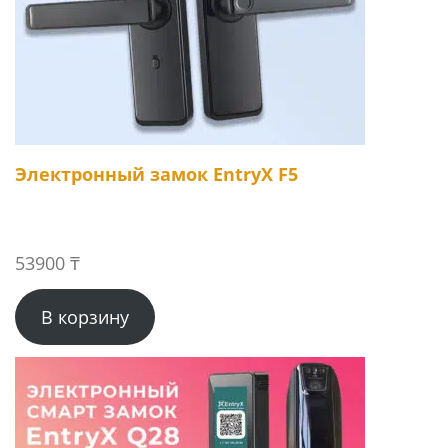
Электронный замок EntryX F5
53900
₸
В корзину