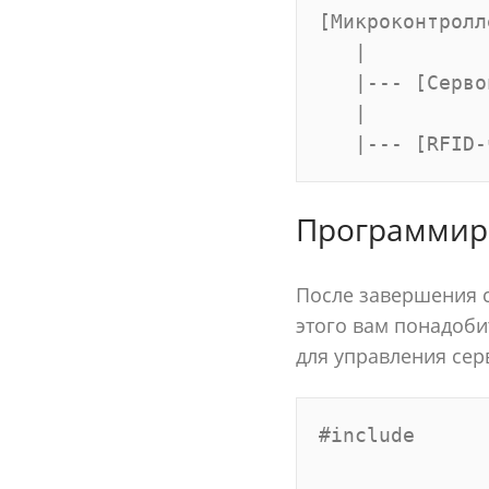
[Микроконтролле
   |

   |--- [Серво
   |

Программир
После завершения с
этого вам понадобит
для управления се
#include 
