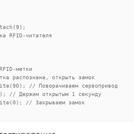
tach(9);

ка RFID-читателя

RFID-метки

тка распознана, открыть замок

ite(90); // Поворачиваем сервопривод

); // Держим открытым 1 секунду

ite(0); // Закрываем замок
