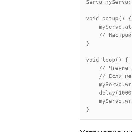
Servo myServo;

void setup() {

    myServo.at
    // Настрой
}

void loop() {

    // Чтение 
    // Если ме
    myServo.wr
    delay(1000
    myServo.wr