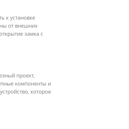
ь к установке
ены от внешних
открытие замка с
езный проект,
упные компоненты и
устройство, которое