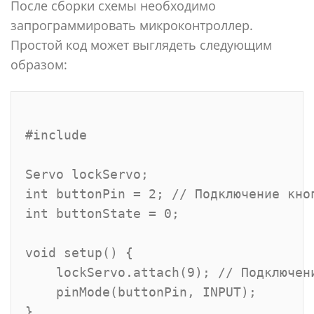
После сборки схемы необходимо
запрограммировать микроконтроллер.
Простой код может выглядеть следующим
образом:
#include 

Servo lockServo;

int buttonPin = 2; // Подключение кноп
int buttonState = 0;

void setup() {

    lockServo.attach(9); // Подключени
    pinMode(buttonPin, INPUT);

}
