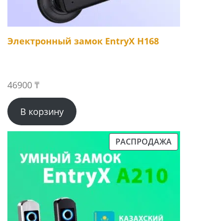
Электронный замок EntryX H168
46900
₸
В корзину
РАСПРОДАЖА
ПРОДАВАЕМЫЙ
ТОВАР