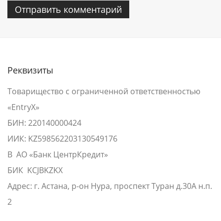
Реквизиты
Товарищество с ограниченной ответственностью
«EntryX»
БИН: 220140000424
ИИК: KZ598562203130549176
В АО «Банк ЦентрКредит»
БИК KCJBKZKX
Адрес: г. Астана, р-он Нура, проспект Туран д.30А н.п.
2