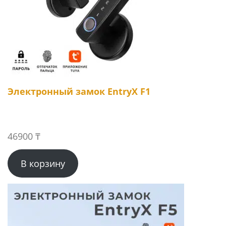
Электронный замок EntryX F1
46900
₸
В корзину