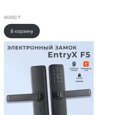
46900
₸
В корзину