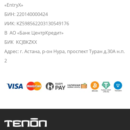
«EntryX»
БИН: 220140000424
ИИК: KZ598562203130549176
В АО «Банк ЦентрКредит»
БИК KCJBKZKX
Адрес: г. Астана, р-он Нура, проспект Туран д.30А н.п.
2