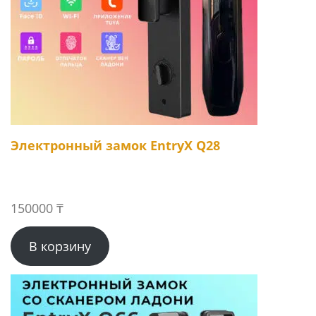
Электронный замок EntryX Q28
150000
₸
В корзину