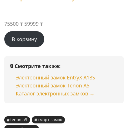
Первоначальная
Текущая
75500
₸
59999
₸
цена
цена:
В корзину
составляла
59999 ₸.
75500 ₸.
🔒 Смотрите также:
Электронный замок EntryX A18S
Электронный замок Tenon A5
Каталог электронных замков →
tenon a3
смарт замок