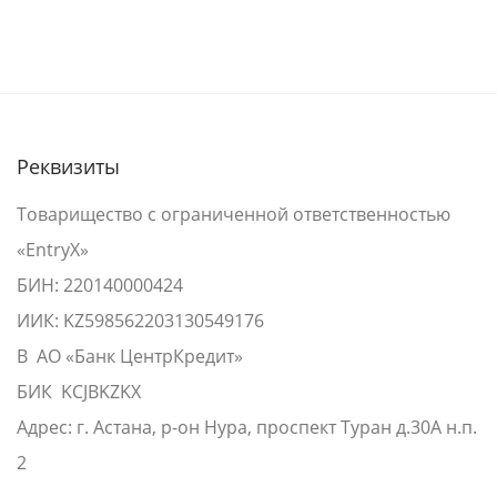
Реквизиты
Товарищество с ограниченной ответственностью
«EntryX»
БИН: 220140000424
ИИК: KZ598562203130549176
В АО «Банк ЦентрКредит»
БИК KCJBKZKX
Адрес: г. Астана, р-он Нура, проспект Туран д.30А н.п.
2