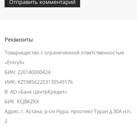
Реквизиты
Товарищество с ограниченной ответственностью
«EntryX»
БИН: 220140000424
ИИК: KZ598562203130549176
В АО «Банк ЦентрКредит»
БИК KCJBKZKX
Адрес: г. Астана, р-он Нура, проспект Туран д.30А н.п.
2