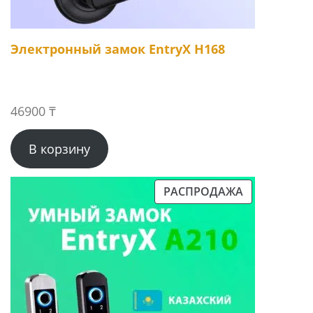
Электронный замок EntryX H168
46900
₸
В корзину
РАСПРОДАЖА
ПРОДАВАЕМЫЙ
ТОВАР