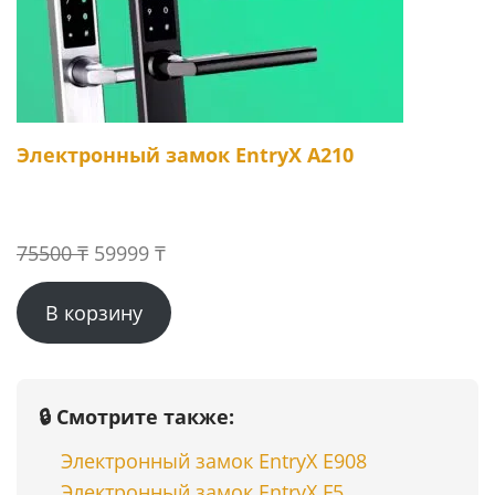
Электронный замок EntryX A210
Первоначальная
Текущая
75500
₸
59999
₸
цена
цена:
В корзину
составляла
59999 ₸.
75500 ₸.
🔒 Смотрите также:
Электронный замок EntryX E908
Электронный замок EntryX F5