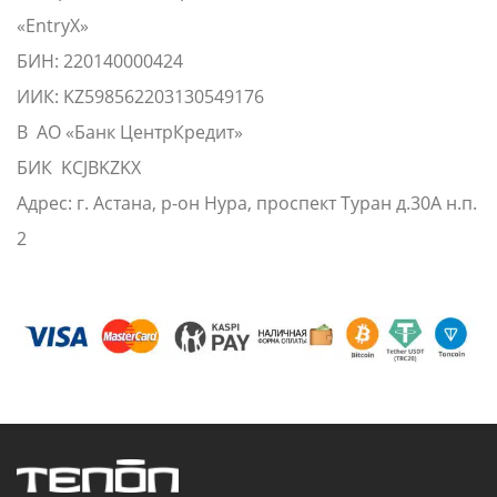
«EntryX»
БИН: 220140000424
ИИК: KZ598562203130549176
В АО «Банк ЦентрКредит»
БИК KCJBKZKX
Адрес: г. Астана, р-он Нура, проспект Туран д.30А н.п.
2