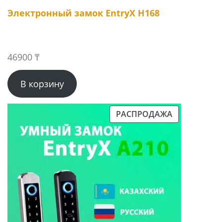
Электронный замок EntryX H168
46900
₸
В корзину
РАСПРОДАЖА
ПРОДАВАЕМЫЙ
ТОВАР