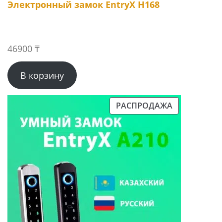
Электронный замок EntryX H168
46900
₸
В корзину
РАСПРОДАЖА
ПРОДАВАЕМЫЙ
ТОВАР