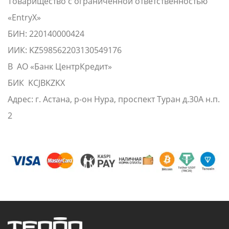
Товарищество с ограниченной ответственностью
«EntryX»
БИН: 220140000424
ИИК: KZ598562203130549176
В АО «Банк ЦентрКредит»
БИК KCJBKZKX
Адрес: г. Астана, р-он Нура, проспект Туран д.30А н.п.
2