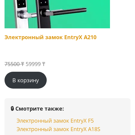
Электронный замок EntryX A210
Первоначальная
Текущая
75500
₸
59999
₸
цена
цена:
В корзину
составляла
59999 ₸.
75500 ₸.
🔒 Смотрите также:
Электронный замок EntryX F5
Электронный замок EntryX A18S