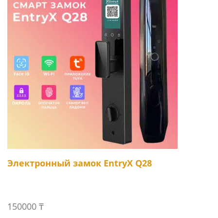
Электронный замок EntryX Q28
150000
₸