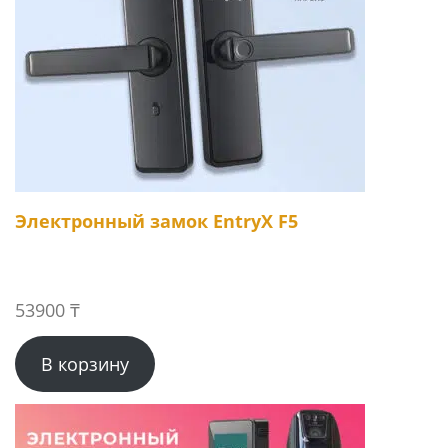
Электронный замок EntryX F5
53900
₸
В корзину