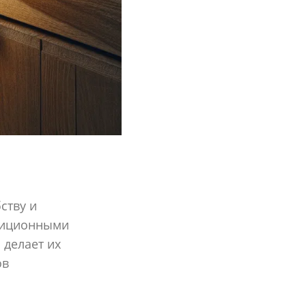
ству и
адиционными
 делает их
ов