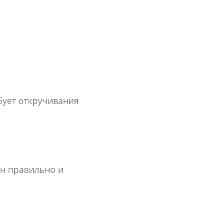
бует откручивания
ен правильно и