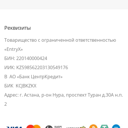
Реквизиты
Товарищество с ограниченной ответственностью
«EntryX»
БИН: 220140000424
ИИК: KZ598562203130549176
В АО «Банк ЦентрКредит»
БИК KCJBKZKX
Адрес: г. Астана, р-он Нура, проспект Туран д.30А н.п.
2