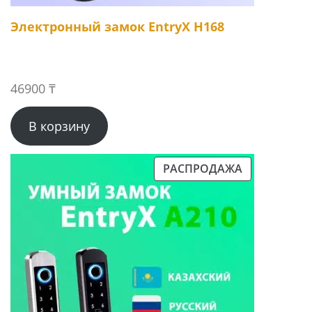
Электронный замок EntryX H168
46900
₸
В корзину
РАСПРОДАЖА
ПРОДАВАЕМЫЙ
ТОВАР