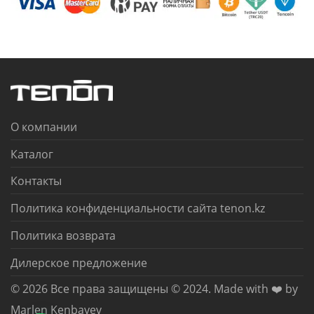
О компании
Каталог
Контакты
Политика конфиденциальности сайта tenon.kz
Политика возврата
Дилерское предложение
© 2026 Все права защищены © 2024. Made with ❤️ by
Marlen Kenbayev