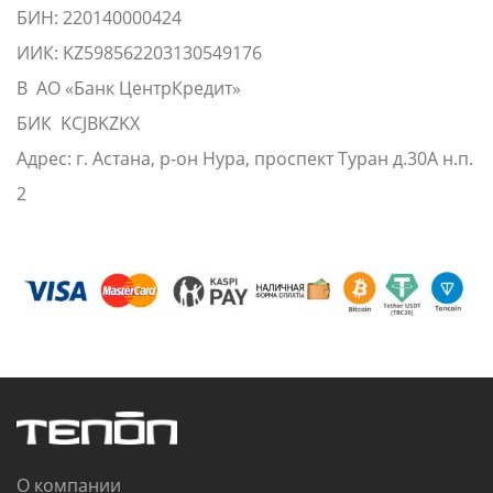
БИН: 220140000424
ИИК: KZ598562203130549176
В АО «Банк ЦентрКредит»
БИК KCJBKZKX
Адрес: г. Астана, р-он Нура, проспект Туран д.30А н.п.
2
О компании