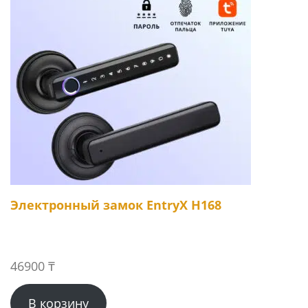
Электронный замок EntryX H168
46900
₸
В корзину