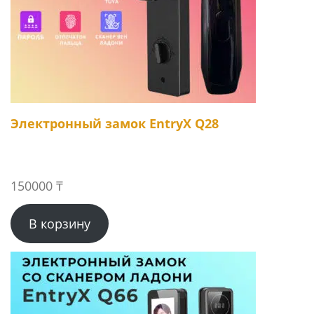
Электронный замок EntryX Q28
150000
₸
В корзину