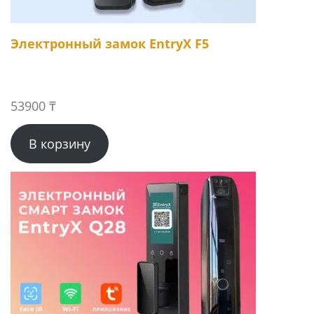
Электронный замок EntryX F5
53900
₸
В корзину