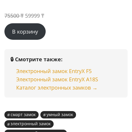
Первоначальная
Текущая
75500
₸
59999
₸
цена
цена:
В корзину
составляла
59999 ₸.
75500 ₸.
🔒 Смотрите также:
Электронный замок EntryX F5
Электронный замок EntryX A18S
Каталог электронных замков →
смарт замок
умный замок
электронный замок