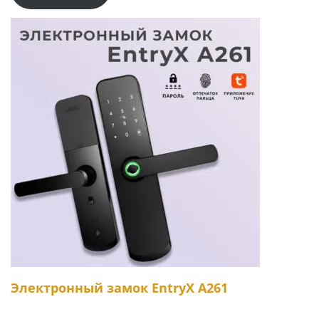
Электронный замок EntryX A261