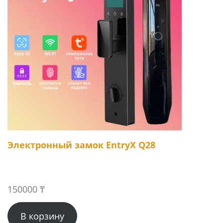
Электронный замок EntryX Q28
150000
₸
В корзину