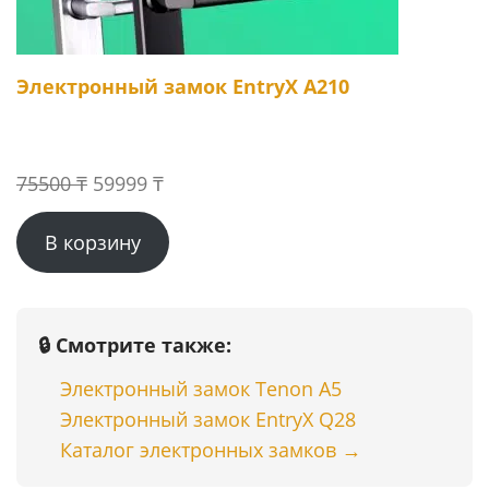
Электронный замок EntryX A210
Первоначальная
Текущая
75500
₸
59999
₸
цена
цена:
В корзину
составляла
59999 ₸.
75500 ₸.
🔒 Смотрите также:
Электронный замок Tenon A5
Электронный замок EntryX Q28
Каталог электронных замков →