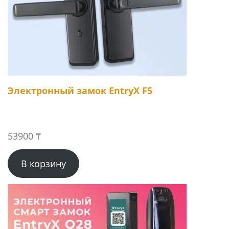
Электронный замок EntryX F5
53900
₸
В корзину