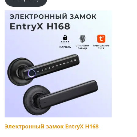
Электронный замок EntryX H168