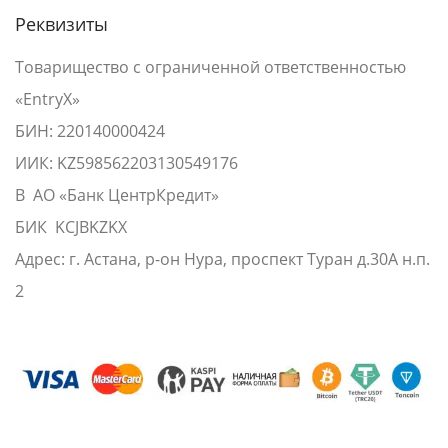
Реквизиты
Товарищество с ограниченной ответственностью
«EntryX»
БИН: 220140000424
ИИК: KZ598562203130549176
В АО «Банк ЦентрКредит»
БИК KCJBKZKX
Адрес: г. Астана, р-он Нура, проспект Туран д.30А н.п.
2