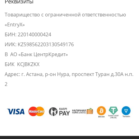
Реквизиты
Товарищество с ограниченной ответственностью
«EntryX»
БИН: 220140000424
ИИК: KZ598562203130549176
В АО «Банк ЦентрКредит»
БИК KCJBKZKX
Адрес: г. Астана, р-он Нура, проспект Туран д.30А н.п.
2