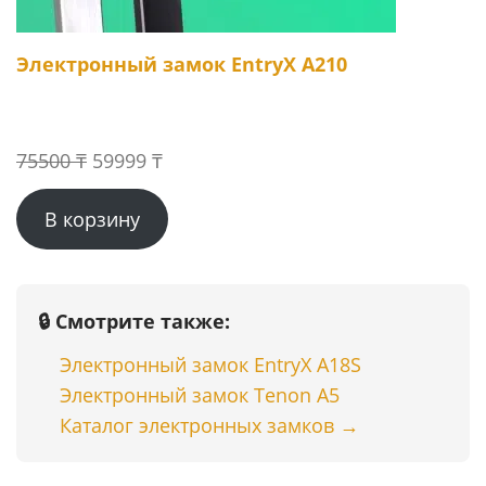
Электронный замок EntryX A210
Первоначальная
Текущая
75500
₸
59999
₸
цена
цена:
В корзину
составляла
59999 ₸.
75500 ₸.
🔒 Смотрите также:
Электронный замок EntryX A18S
Электронный замок Tenon A5
Каталог электронных замков →