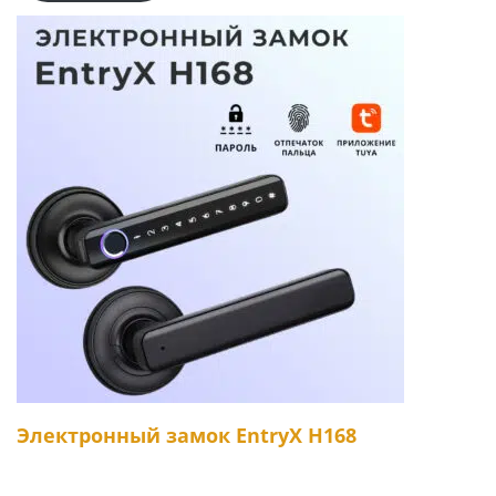
Электронный замок EntryX H168