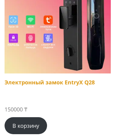
Электронный замок EntryX Q28
150000
₸
В корзину