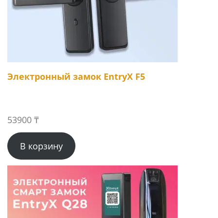
Электронный замок EntryX F5
53900
₸
В корзину