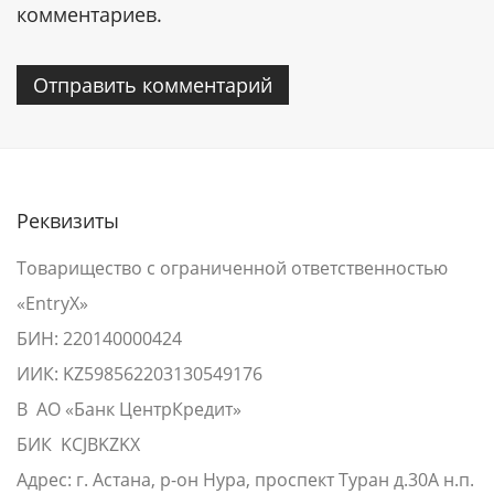
комментариев.
Реквизиты
Товарищество с ограниченной ответственностью
«EntryX»
БИН: 220140000424
ИИК: KZ598562203130549176
В АО «Банк ЦентрКредит»
БИК KCJBKZKX
Адрес: г. Астана, р-он Нура, проспект Туран д.30А н.п.