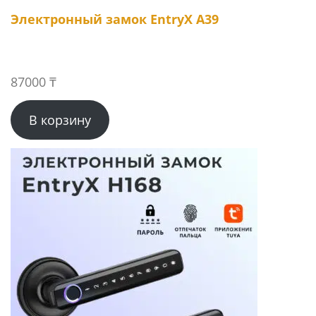
Электронный замок EntryX A39
87000
₸
В корзину