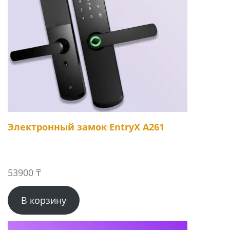
Электронный замок EntryX A261
53900
₸
В корзину