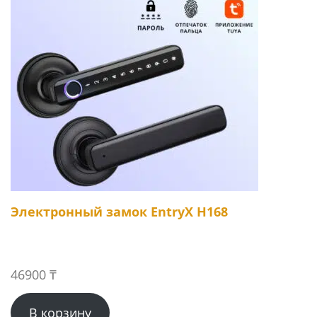
Электронный замок EntryX H168
46900
₸
В корзину