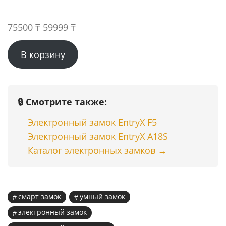
Первоначальная
Текущая
75500
₸
59999
₸
цена
цена:
В корзину
составляла
59999 ₸.
75500 ₸.
🔒 Смотрите также:
Электронный замок EntryX F5
Электронный замок EntryX A18S
Каталог электронных замков →
смарт замок
умный замок
электронный замок