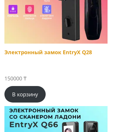
Электронный замок EntryX Q28
150000
₸
В корзину