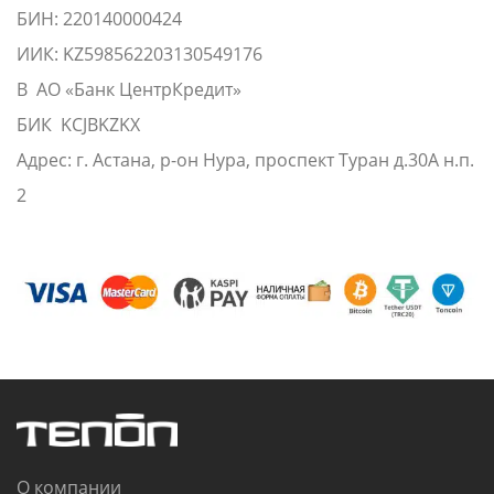
БИН: 220140000424
ИИК: KZ598562203130549176
В АО «Банк ЦентрКредит»
БИК KCJBKZKX
Адрес: г. Астана, р-он Нура, проспект Туран д.30А н.п.
2
О компании