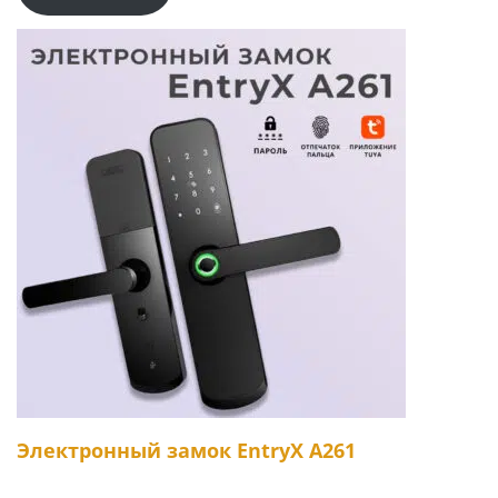
Электронный замок EntryX A261