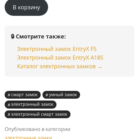
В корзину
составляла
59999 ₸.
75500 ₸.
🔒 Смотрите также:
Электронный замок EntryX F5
Электронный замок EntryX A18S
Каталог электронных замков →
смарт замок
умный замок
электронный замок
электронный смарт замок
Опубликовано в категории
электронные замки
.