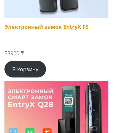
Электронный замок EntryX F5
53900
₸
В корзину