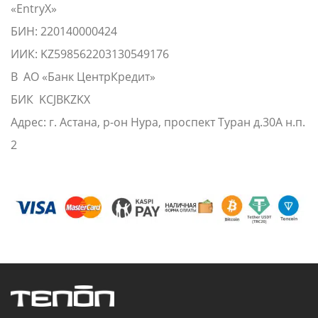
«EntryX»
БИН: 220140000424
ИИК: KZ598562203130549176
В АО «Банк ЦентрКредит»
БИК KCJBKZKX
Адрес: г. Астана, р-он Нура, проспект Туран д.30А н.п.
2