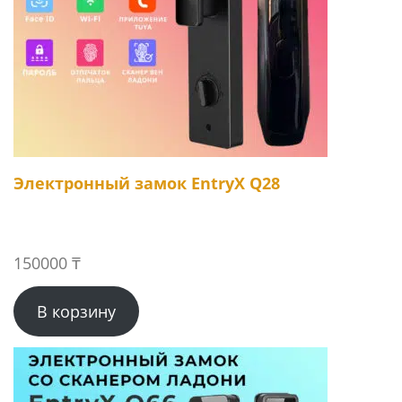
Электронный замок EntryX Q28
150000
₸
В корзину