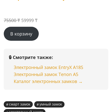
Первоначальная
Текущая
75500
₸
59999
₸
цена
цена:
В корзину
составляла
59999 ₸.
75500 ₸.
🔒 Смотрите также:
Электронный замок EntryX A18S
Электронный замок Tenon A5
Каталог электронных замков →
смарт замок
умный замок
электронный замок