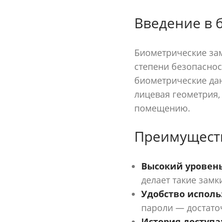
Введение в 
Биометрические зам
степени безопаснос
биометрические дан
лицевая геометрия,
помещению.
Преимущест
Высокий уровень
делает такие замк
Удобство исполь
пароли — достаточ
История доступа