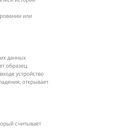
ировании или
ких данных
ет образец
входе устройство
падения, открывает
торый считывает