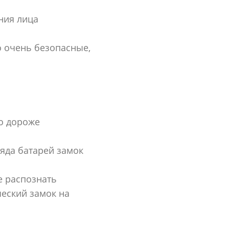
ния лица
 очень безопасные,
о дороже
яда батарей замок
е распознать
ческий замок на