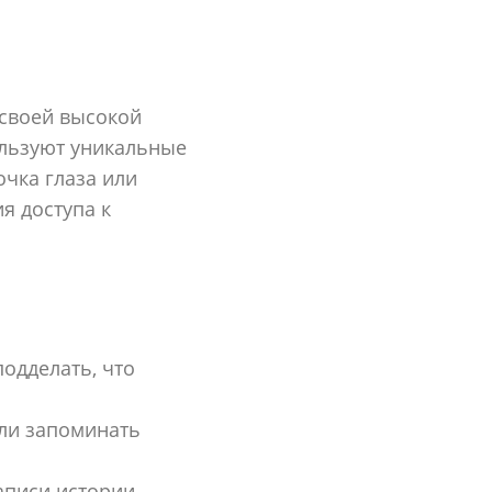
 своей высокой
ользуют уникальные
очка глаза или
я доступа к
одделать, что
ли запоминать
аписи истории