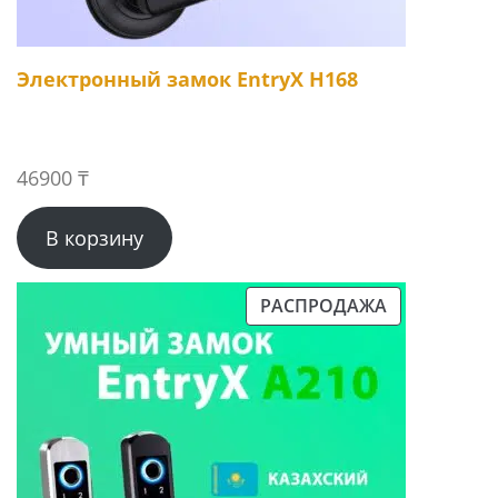
Электронный замок EntryX H168
46900
₸
В корзину
РАСПРОДАЖА
ПРОДАВАЕМЫЙ
ТОВАР