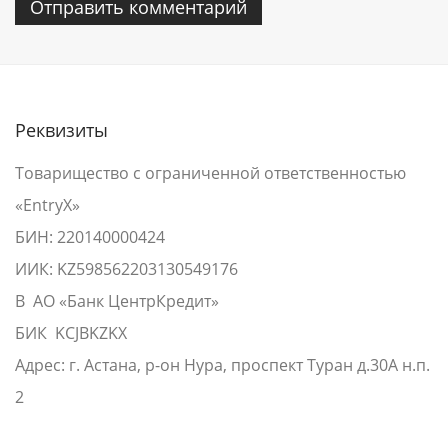
Реквизиты
Товарищество с ограниченной ответственностью
«EntryX»
БИН: 220140000424
ИИК: KZ598562203130549176
В АО «Банк ЦентрКредит»
БИК KCJBKZKX
Адрес: г. Астана, р-он Нура, проспект Туран д.30А н.п.
2