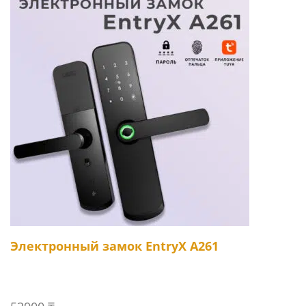
Электронный замок EntryX A261