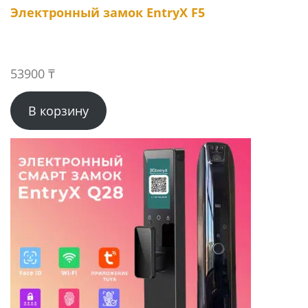
Электронный замок EntryX F5
53900
₸
В корзину