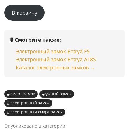
цена
цена:
В корзину
составляла
59999 ₸.
75500 ₸.
🔒 Смотрите также:
Электронный замок EntryX F5
Электронный замок EntryX A18S
Каталог электронных замков →
смарт замок
умный замок
электронный замок
электронный смарт замок
Опубликовано в категории