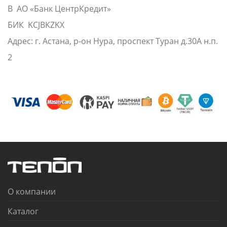
В АО «Банк ЦентрКредит»
БИК KCJBKZKX
Адрес: г. Астана, р-он Нура, проспект Туран д.30А н.п.
2
О компании
Каталог