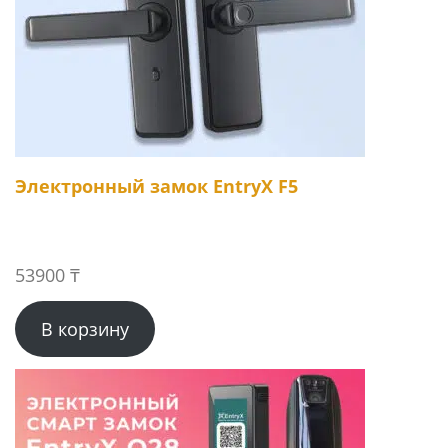
Электронный замок EntryX F5
53900
₸
В корзину