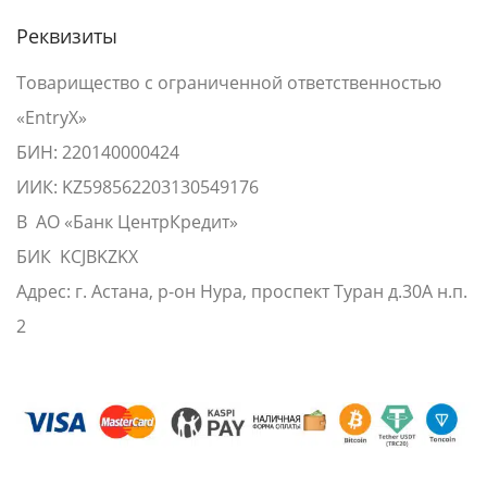
Реквизиты
Товарищество с ограниченной ответственностью
«EntryX»
БИН: 220140000424
ИИК: KZ598562203130549176
В АО «Банк ЦентрКредит»
БИК KCJBKZKX
Адрес: г. Астана, р-он Нура, проспект Туран д.30А н.п.
2