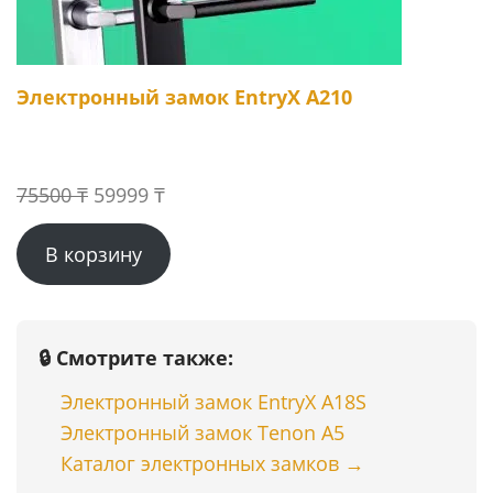
Электронный замок EntryX A210
Первоначальная
Текущая
75500
₸
59999
₸
цена
цена:
В корзину
составляла
59999 ₸.
75500 ₸.
🔒 Смотрите также:
Электронный замок EntryX A18S
Электронный замок Tenon A5
Каталог электронных замков →