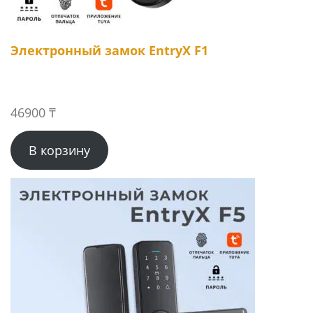
Электронный замок EntryX F1
46900
₸
В корзину