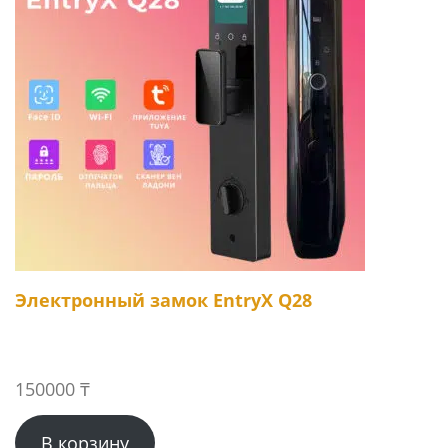
Электронный замок EntryX Q28
150000
₸
В корзину