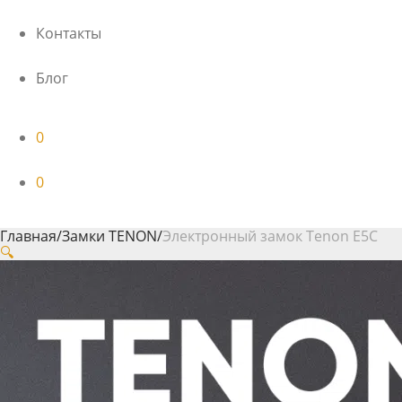
Контакты
Блог
0
0
Главная
/
Замки TENON
/
Электронный замок Tenon E5C
🔍