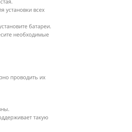
стая.
я установки всех
установите батареи.
несите необходимые
рно проводить их
вны.
оддерживает такую