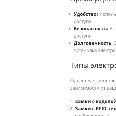
Удобство:
Использ
доступа.
Безопасность:
Во
доступа.
Долговечность:
Э
Установка электр
Типы электр
Существует несколь
зависимости от ваш
Замки с кодово
Замки с RFID-те
разблокировки.