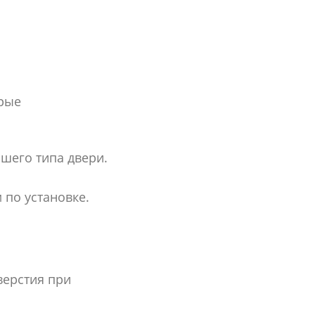
орые
ашего типа двери.
по установке.
верстия при