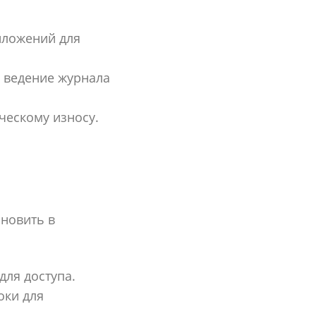
иложений для
 ведение журнала
ескому износу.
ановить в
ля доступа.
оки для