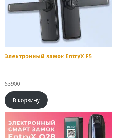
Электронный замок EntryX F5
53900
₸
В корзину