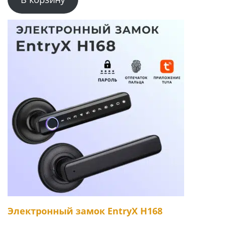
Электронный замок EntryX H168