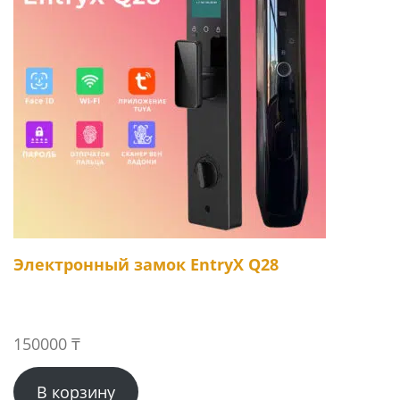
Электронный замок EntryX Q28
150000
₸
В корзину