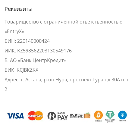
Реквизиты
Товарищество с ограниченной ответственностью
«EntryX»
БИН: 220140000424
ИИК: KZ598562203130549176
В АО «Банк ЦентрКредит»
БИК KCJBKZKX
Адрес: г. Астана, р-он Нура, проспект Туран д.30А н.п.
2