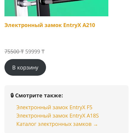
Электронный замок EntryX A210
Первоначальная
Текущая
75500
₸
59999
₸
цена
цена:
В корзину
составляла
59999 ₸.
75500 ₸.
🔒 Смотрите также:
Электронный замок EntryX F5
Электронный замок EntryX A18S
Каталог электронных замков →