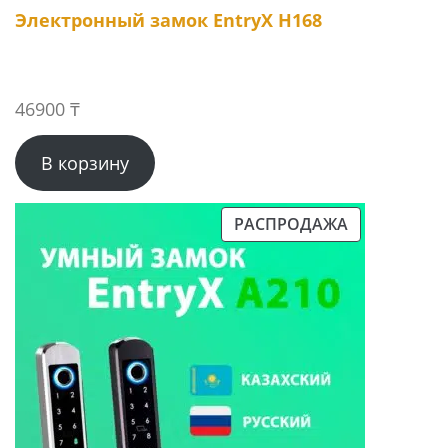
Электронный замок EntryX H168
46900
₸
В корзину
РАСПРОДАЖА
ПРОДАВАЕМЫЙ
ТОВАР