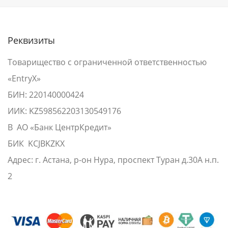
Реквизиты
Товарищество с ограниченной ответственностью
«EntryX»
БИН: 220140000424
ИИК: KZ598562203130549176
В АО «Банк ЦентрКредит»
БИК KCJBKZKX
Адрес: г. Астана, р-он Нура, проспект Туран д.30А н.п.
2