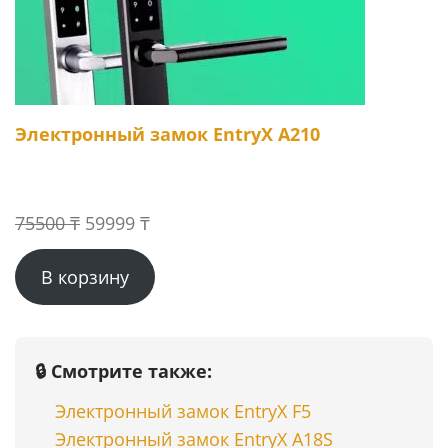
Электронный замок EntryX A210
Первоначальная
Текущая
75500
₸
59999
₸
цена
цена:
В корзину
составляла
59999 ₸.
75500 ₸.
🔒 Смотрите также:
Электронный замок EntryX F5
Электронный замок EntryX A18S