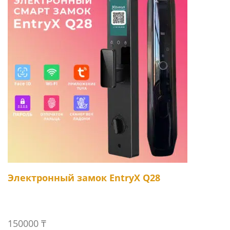
Электронный замок EntryX Q28
150000
₸