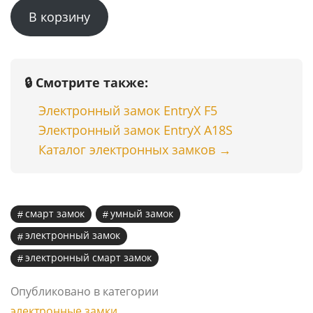
В корзину
составляла
59999 ₸.
75500 ₸.
🔒 Смотрите также:
Электронный замок EntryX F5
Электронный замок EntryX A18S
Каталог электронных замков →
смарт замок
умный замок
электронный замок
электронный смарт замок
Опубликовано в категории
электронные замки
.