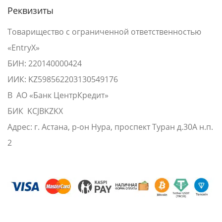
Реквизиты
Товарищество с ограниченной ответственностью
«EntryX»
БИН: 220140000424
ИИК: KZ598562203130549176
В АО «Банк ЦентрКредит»
БИК KCJBKZKX
Адрес: г. Астана, р-он Нура, проспект Туран д.30А н.п.
2