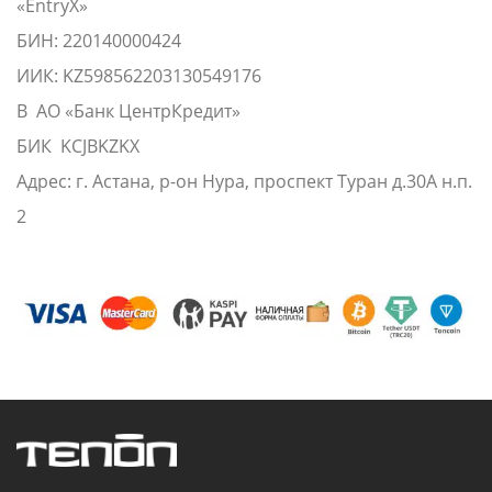
«EntryX»
БИН: 220140000424
ИИК: KZ598562203130549176
В АО «Банк ЦентрКредит»
БИК KCJBKZKX
Адрес: г. Астана, р-он Нура, проспект Туран д.30А н.п.
2