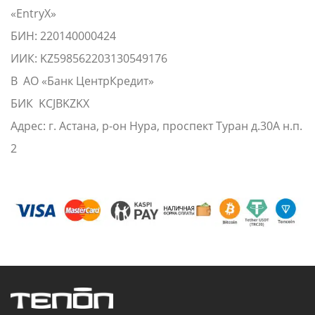
«EntryX»
БИН: 220140000424
ИИК: KZ598562203130549176
В АО «Банк ЦентрКредит»
БИК KCJBKZKX
Адрес: г. Астана, р-он Нура, проспект Туран д.30А н.п.
2